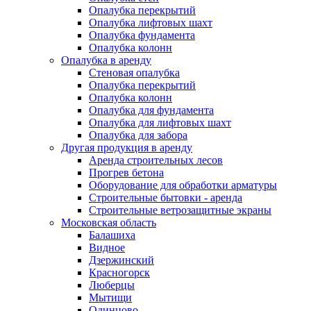
Опалубка перекрытий
Опалубка лифтовых шахт
Опалубка фундамента
Опалубка колонн
Опалубка в аренду
Стеновая опалубка
Опалубка перекрытий
Опалубка колонн
Опалубка для фундамента
Опалубка для лифтовых шахт
Опалубка для забора
Другая продукция в аренду
Аренда строительных лесов
Прогрев бетона
Оборудование для обработки арматуры
Строительные бытовки - аренда
Строительные ветрозащитные экраны
Московская область
Балашиха
Видное
Дзержинский
Красногорск
Люберцы
Мытищи
Одинцово