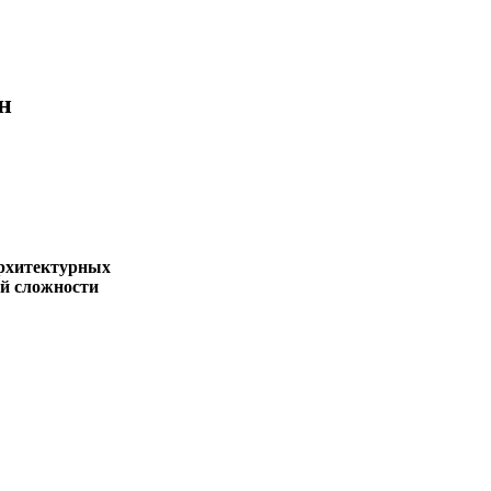
н
рхитектурных
й сложности