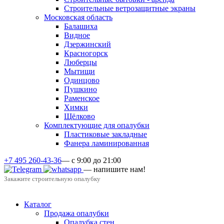
Строительные ветрозащитные экраны
Московская область
Балашиха
Видное
Дзержинский
Красногорск
Люберцы
Мытищи
Одинцово
Пушкино
Раменское
Химки
Щёлково
Комплектующие для опалубки
Пластиковые закладные
Фанера ламинированная
+7 495 260-43-36
— с 9:00 до 21:00
— напишите нам!
Закажите строительную опалубку
Каталог
Продажа опалубки
Опалубка стен