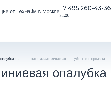
+7 495 260-43-36
21:00
ии
Документы
Доставка
Оплата
Прайс
опалубки стен
—
Щитовая алюминиевая опалубка стен - продажа
ниевая опалубка 