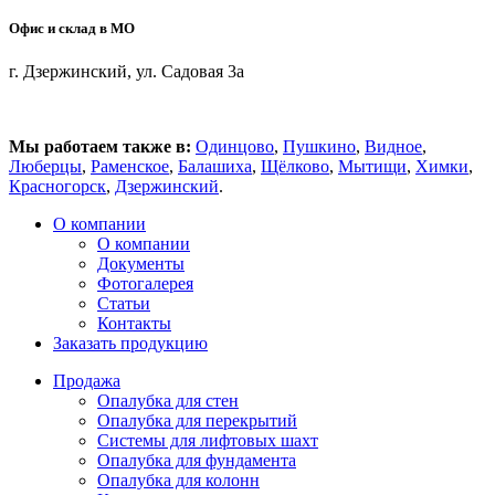
Офис и склад в МО
г. Дзержинский, ул. Садовая 3а
Мы работаем также в:
Одинцово
,
Пушкино
,
Видное
,
Люберцы
,
Раменское
,
Балашиха
,
Щёлково
,
Мытищи
,
Химки
,
Красногорск
,
Дзержинский
.
О компании
О компании
Документы
Фотогалерея
Статьи
Контакты
Заказать продукцию
Продажа
Опалубка для стен
Опалубка для перекрытий
Системы для лифтовых шахт
Опалубка для фундамента
Опалубка для колонн