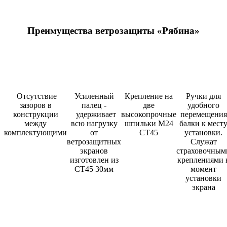
Преимущества ветрозащиты «Рябина»
Отсутствие
Усиленный
Крепление на
Ручки для
зазоров в
палец -
две
удобного
конструкции
удерживает
высокопрочные
перемещения
между
всю нагрузку
шпильки М24
балки к мест
комплектующими
от
СТ45
установки.
ветрозащитных
Служат
экранов
страховочным
изготовлен из
креплениями 
СТ45 30мм
момент
установки
экрана