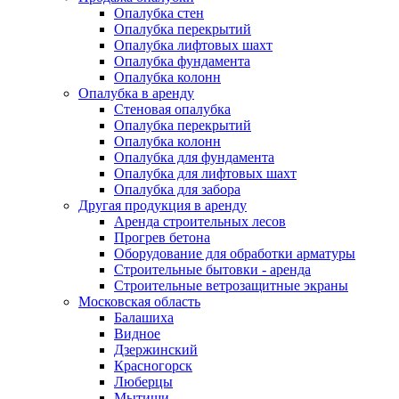
Опалубка стен
Опалубка перекрытий
Опалубка лифтовых шахт
Опалубка фундамента
Опалубка колонн
Опалубка в аренду
Стеновая опалубка
Опалубка перекрытий
Опалубка колонн
Опалубка для фундамента
Опалубка для лифтовых шахт
Опалубка для забора
Другая продукция в аренду
Аренда строительных лесов
Прогрев бетона
Оборудование для обработки арматуры
Строительные бытовки - аренда
Строительные ветрозащитные экраны
Московская область
Балашиха
Видное
Дзержинский
Красногорск
Люберцы
Мытищи