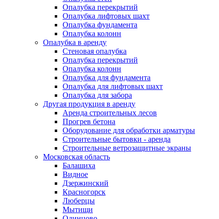
Опалубка перекрытий
Опалубка лифтовых шахт
Опалубка фундамента
Опалубка колонн
Опалубка в аренду
Стеновая опалубка
Опалубка перекрытий
Опалубка колонн
Опалубка для фундамента
Опалубка для лифтовых шахт
Опалубка для забора
Другая продукция в аренду
Аренда строительных лесов
Прогрев бетона
Оборудование для обработки арматуры
Строительные бытовки - аренда
Строительные ветрозащитные экраны
Московская область
Балашиха
Видное
Дзержинский
Красногорск
Люберцы
Мытищи
Одинцово