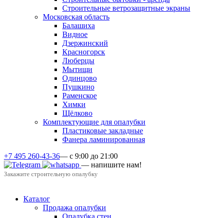
Строительные ветрозащитные экраны
Московская область
Балашиха
Видное
Дзержинский
Красногорск
Люберцы
Мытищи
Одинцово
Пушкино
Раменское
Химки
Щёлково
Комплектующие для опалубки
Пластиковые закладные
Фанера ламинированная
+7 495 260-43-36
— с 9:00 до 21:00
— напишите нам!
Закажите строительную опалубку
Каталог
Продажа опалубки
Опалубка стен