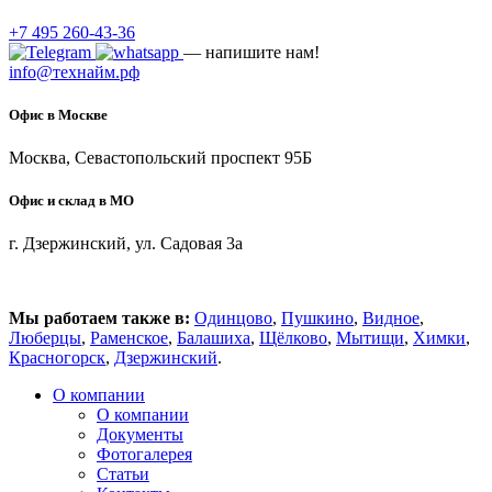
+7 495 260-43-36
— напишите нам!
info@технайм.рф
Офис в Москве
Москва, Севастопольский проспект 95Б
Офис и склад в МО
г. Дзержинский, ул. Садовая 3а
Мы работаем также в:
Одинцово
,
Пушкино
,
Видное
,
Люберцы
,
Раменское
,
Балашиха
,
Щёлково
,
Мытищи
,
Химки
,
Красногорск
,
Дзержинский
.
О компании
О компании
Документы
Фотогалерея
Статьи