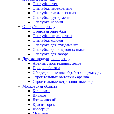
Опалубка стен
Опалубка перекрытий
Опалубка лифтовых шахт
Опалубка фундамента
Опалубка колонн
Опалубка в аренду
Стеновая опалубка
Опалубка перекрытий
Опалубка колонн
Опалубка для фундамента
Опалубка для лифтовых шахт
Опалубка для забора
Другая продукция в аренду
Аренда строительных лесов
Прогрев бетона
Оборудование для обработки арматуры
Строительные бытовки - аренда
Строительные ветрозащитные экраны
Московская область
Балашиха
Видное
Дзержинский
Красногорск
Люберцы
Мытищи