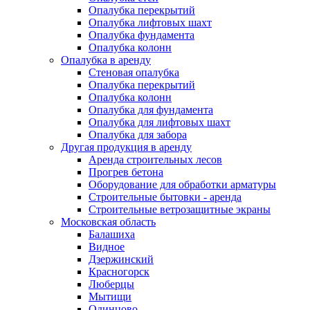
Опалубка перекрытий
Опалубка лифтовых шахт
Опалубка фундамента
Опалубка колонн
Опалубка в аренду
Стеновая опалубка
Опалубка перекрытий
Опалубка колонн
Опалубка для фундамента
Опалубка для лифтовых шахт
Опалубка для забора
Другая продукция в аренду
Аренда строительных лесов
Прогрев бетона
Оборудование для обработки арматуры
Строительные бытовки - аренда
Строительные ветрозащитные экраны
Московская область
Балашиха
Видное
Дзержинский
Красногорск
Люберцы
Мытищи
Одинцово