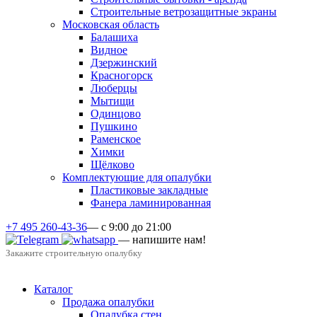
Строительные ветрозащитные экраны
Московская область
Балашиха
Видное
Дзержинский
Красногорск
Люберцы
Мытищи
Одинцово
Пушкино
Раменское
Химки
Щёлково
Комплектующие для опалубки
Пластиковые закладные
Фанера ламинированная
+7 495 260-43-36
— с 9:00 до 21:00
— напишите нам!
Закажите строительную опалубку
Каталог
Продажа опалубки
Опалубка стен