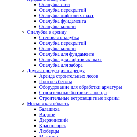
Опалубка стен
Опалубка перекрытий
Опалубка лифтовых шахт
Опалубка фундамента
Опалубка колонн
Опалубка в аренду
Стеновая опалубка
Опалубка перекрытий
Опалубка колонн
Опалубка для фундамента
Опалубка для лифтовых шахт
Опалубка для забора
Другая продукция в аренду
Аренда строительных лесов
Прогрев бетона
Оборудование для обработки арматуры
Строительные бытовки - аренда
Строительные ветрозащитные экраны
Московская область
Балашиха
Видное
Дзержинский
Красногорск
Люберцы
Мытищи