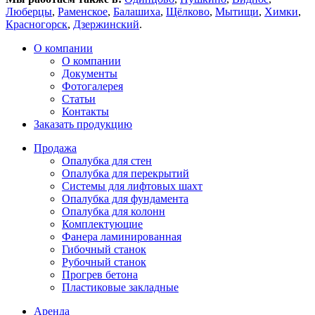
Люберцы
,
Раменское
,
Балашиха
,
Щёлково
,
Мытищи
,
Химки
,
Красногорск
,
Дзержинский
.
О компании
О компании
Документы
Фотогалерея
Статьи
Контакты
Заказать продукцию
Продажа
Опалубка для стен
Опалубка для перекрытий
Системы для лифтовых шахт
Опалубка для фундамента
Опалубка для колонн
Комплектующие
Фанера ламинированная
Гибочный станок
Рубочный станок
Прогрев бетона
Пластиковые закладные
Аренда